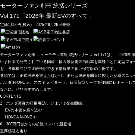
モーターファン別冊 統括シリーズ
Vol.171「2026年 最新EVのすべて」
定価1,080円(税込) 2025年9月29日発売
モーターファン別冊 ニューモデル速報 統括シリーズ Vol.171は、「2026年
いま日本で発売されている国産、輸入最新電気自動車を車種ごとに定型フォ
を、各車横並びで比較検討できる情報量の多い保存版の１冊です。
巻頭では、正式発表を迎えたばかり、または発表を間近に控えた話題のニュ
ホンダ N-ONE e:、スズキ e ビターラ、日産新型リーフを詳細にレポ
なたに、ぜひおすすめします。
CONTENTS
2 ホンダ渾身の軽乗用EV、いよいよ発売開始！
EVの本質を磨き込む
HONDA N-ONE e:
6 300万円台からの超絶コスパで新登場！
重厚感漲る走り