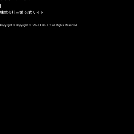
|
株式会社三栄 公式サイト
Copyright ©
Copyright © SAN-EI Co.,Ltd.All Rights Reserved.