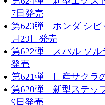
第624弾 新型エクス
7日発売
第623弾 ホンダ シビッ
月29日発売
第622弾 スバル ソル
発売
第621弾 日産サクラの
第620弾 新型ステッ
9日発売