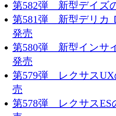
第582弾 新型デイズの
第581弾 新型デリカ Ｄ
発売
第580弾 新型インサイ
発売
第579弾 レクサスUX
売
第578弾 レクサスES