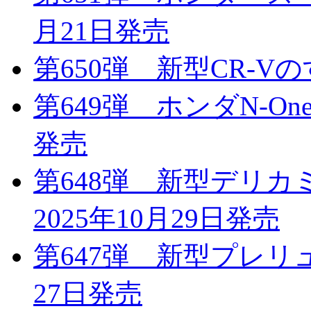
月21日発売
第650弾 新型CR-Vの
第649弾 ホンダN-One
発売
第648弾 新型デリ
2025年10月29日発売
第647弾 新型プレリュ
27日発売