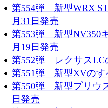
第554弾 新型WRX ST
月31日発売
第553弾 新型NV35
月19日発売
第552弾 レクサスLC
第551弾 新型XVのす
第550弾 新型プリウス
日発売