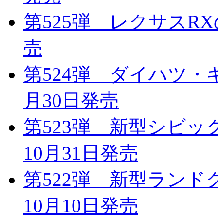
第525弾 レクサスRX
売
第524弾 ダイハツ・キ
月30日発売
第523弾 新型シビック
10月31日発売
第522弾 新型ランド
10月10日発売