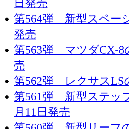
日発売
第564弾 新型スペーシ
発売
第563弾 マツダCX-8
売
第562弾 レクサスLS
第561弾 新型ステップ
月11日発売
第560弾 新型リーフの