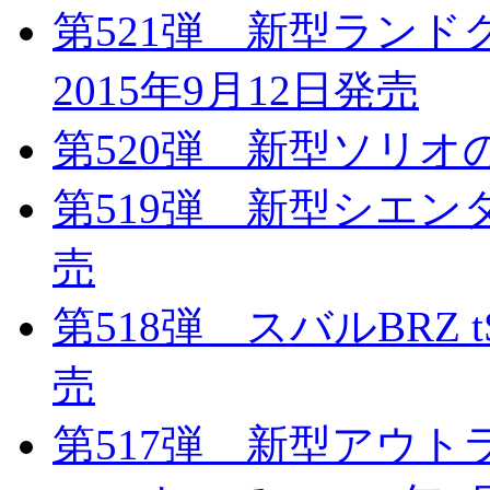
第521弾 新型ラン
2015年9月12日発売
第520弾 新型ソリオの
第519弾 新型シエンタ
売
第518弾 スバルBRZ 
売
第517弾 新型アウト