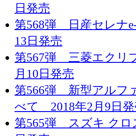
日発売
第568弾 日産セレナe-
13日発売
第567弾 三菱エクリ
月10日発売
第566弾 新型アル
べて 2018年2月9日
第565弾 スズキ クロ