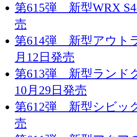
第615弾 新型WRX S
売
第614弾 新型アウトラ
月12日発売
第613弾 新型ランド
10月29日発売
第612弾 新型シビック
売