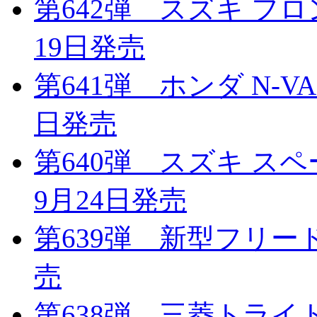
第642弾 スズキ フロ
19日発売
第641弾 ホンダ N-VA
日発売
第640弾 スズキ スペ
9月24日発売
第639弾 新型フリード
売
第638弾 三菱トライト