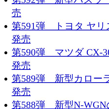
売
第591弾 トヨタ ヤリ
発売
第590弾 マツダ CX-
発売
第589弾 新型カローラ
発売
第588弾 新型N-WGN