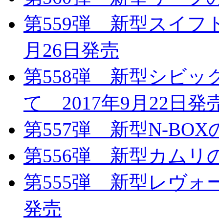
第559弾 新型スイフト
月26日発売
第558弾 新型シビ
て 2017年9月22日発
第557弾 新型N-BOX
第556弾 新型カムリの
第555弾 新型レヴォー
発売