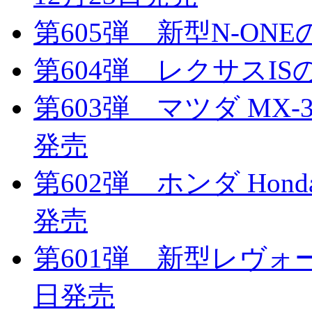
第605弾 新型N-ONE
第604弾 レクサスIS
第603弾 マツダ MX-
発売
第602弾 ホンダ Hond
発売
第601弾 新型レヴォー
日発売