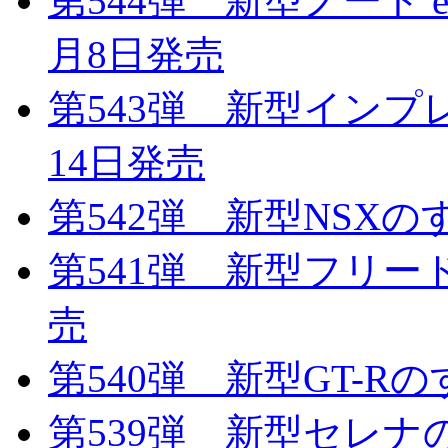
第544弾 新型ノート e
月8日発売
第543弾 新型インプレ
14日発売
第542弾 新型NSXの
第541弾 新型フリード
売
第540弾 新型GT-Rの
第539弾 新型セレナの