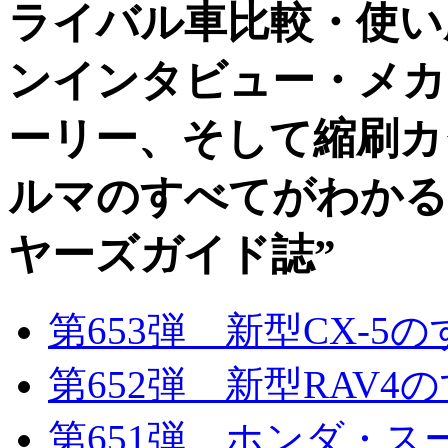
ライバル車比較・使い
ンインタビュー・メカ
ーリー、そして縮刷カ
ルマのすべてがわかる
ヤーズガイド誌”
第653弾 新型CX-5の
第652弾 新型RAV4の
第651弾 ホンダ・ス