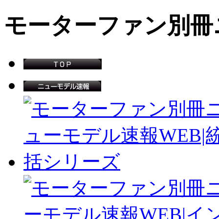
モーターファン別冊