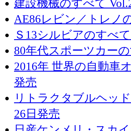
建設機械のすべて Vol.2
AE86レビン／トレノの
Ｓ13シルビアのすべて 
80年代スポーツカーのす
2016年 世界の自動車オ
発売
リトラクタブルヘッドラ
26日発売
日産ケンメリ・スカイラ