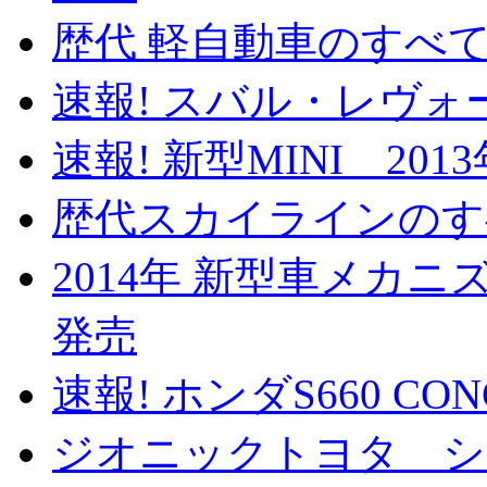
歴代 軽自動車のすべて 
速報! スバル・レヴォー
速報! 新型MINI 201
歴代スカイラインのすべ
2014年 新型車メカニズ
発売
速報! ホンダS660 CO
ジオニックトヨタ 