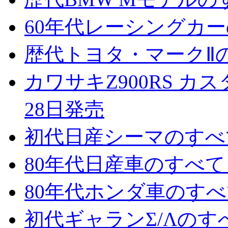
60年代レーシングカーの
歴代トヨタ・マークⅡのす
カワサキZ900RS カス
28日発売
初代日産シーマのすべて 
80年代日産車のすべて 
80年代ホンダ車のすべて
初代ギャランΣ/Λのすべ