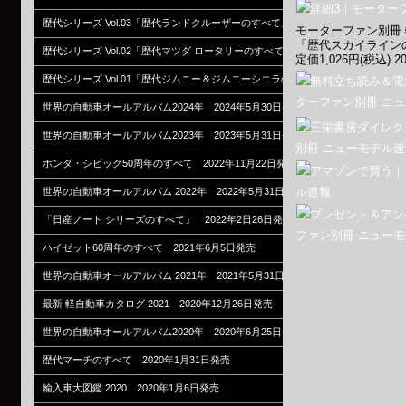
歴代シリーズ Vol.03「歴代ランドクルーザーのすべて」 2024年12月23日発売
モーターファン別冊
「歴代スカイライン
歴代シリーズ Vol.02「歴代マツダ ロータリーのすべて」 2024年11月28日発売
定価1,026円(税込) 
歴代シリーズ Vol.01「歴代ジムニー＆ジムニーシエラのすべて」 2024年11月5
世界の自動車オールアルバム2024年 2024年5月30日発売
世界の自動車オールアルバム2023年 2023年5月31日発売
ホンダ・シビック50周年のすべて 2022年11月22日発売
世界の自動車オールアルバム 2022年 2022年5月31日発売
「日産ノート シリーズのすべて」 2022年2日26日発売
ハイゼット60周年のすべて 2021年6月5日発売
世界の自動車オールアルバム 2021年 2021年5月31日発売
最新 軽自動車カタログ 2021 2020年12月26日発売
世界の自動車オールアルバム2020年 2020年6月25日発売
歴代マーチのすべて 2020年1月31日発売
輸入車大図鑑 2020 2020年1月6日発売