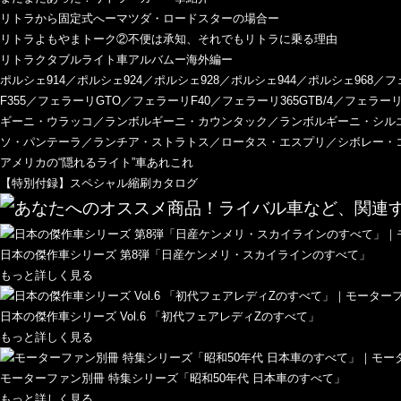
リトラから固定式へーマツダ・ロードスターの場合ー
リトラよもやまトーク②不便は承知、それでもリトラに乗る理由
リトラクタブルライト車アルバムー海外編ー
ポルシェ914／ポルシェ924／ポルシェ928／ポルシェ944／ポルシェ968／フェ
F355／フェラーリGTO／フェラーリF40／フェラーリ365GTB/4／フ
ギーニ・ウラッコ／ランボルギーニ・カウンタック／ランボルギーニ・シルエ
ソ・パンテーラ／ランチア・ストラトス／ロータス・エスプリ／シボレー・
アメリカの“隠れるライト”車あれこれ
【特別付録】スペシャル縮刷カタログ
日本の傑作車シリーズ 第8弾「日産ケンメリ・スカイラインのすべて」
もっと詳しく見る
日本の傑作車シリーズ Vol.6 「初代フェアレディZのすべて」
もっと詳しく見る
モーターファン別冊 特集シリーズ「昭和50年代 日本車のすべて」
もっと詳しく見る