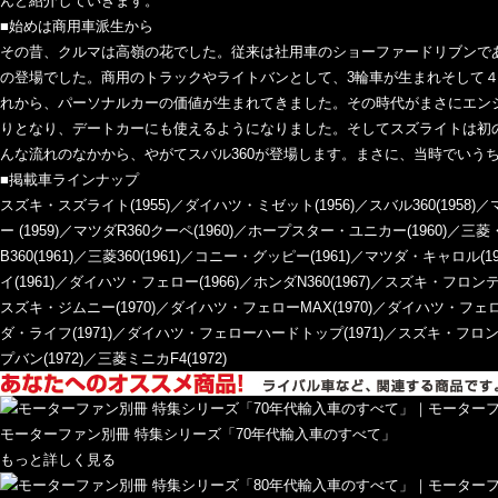
んと紹介していきます。
■始めは商用車派生から
その昔、クルマは高嶺の花でした。従来は社用車のショーファードリブンで
の登場でした。商用のトラックやライトバンとして、3輪車が生まれそして
れから、パーソナルカーの価値が生まれてきました。その時代がまさにエンジ
りとなり、デートカーにも使えるようになりました。そしてスズライトは初
んな流れのなかから、やがてスバル360が登場します。まさに、当時でいう
■掲載車ラインナップ
スズキ・スズライト(1955)／ダイハツ・ミゼット(1956)／スバル360(1958)／
ー (1959)／マツダR360クーペ(1960)／ホープスター・ユニカー(1960)／
B360(1961)／三菱360(1961)／コニー・グッピー(1961)／マツダ・キャロル(
イ(1961)／ダイハツ・フェロー(1966)／ホンダN360(1967)／スズキ・フロンテ(
スズキ・ジムニー(1970)／ダイハツ・フェローMAX(1970)／ダイハツ・フェローバ
ダ・ライフ(1971)／ダイハツ・フェローハードトップ(1971)／スズキ・フロン
プバン(1972)／三菱ミニカF4(1972)
モーターファン別冊 特集シリーズ「70年代輸入車のすべて」
もっと詳しく見る