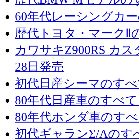
60年代レーシングカーの
歴代トヨタ・マークⅡのす
カワサキZ900RS カス
28日発売
初代日産シーマのすべて 
80年代日産車のすべて 
80年代ホンダ車のすべて
初代ギャランΣ/Λのすべ