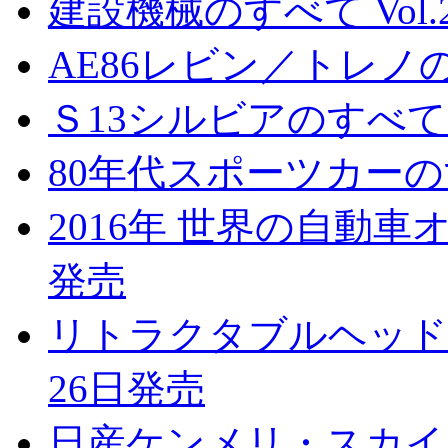
建設機械のすべて Vol.2
AE86レビン／トレノの
Ｓ13シルビアのすべて 
80年代スポーツカーのす
2016年 世界の自動車オ
発売
リトラクタブルヘッドラ
26日発売
日産ケンメリ・スカイラ