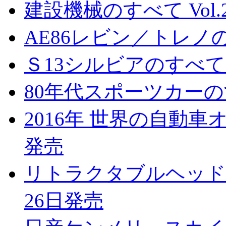
建設機械のすべて Vol.2
AE86レビン／トレノの
Ｓ13シルビアのすべて 
80年代スポーツカーのす
2016年 世界の自動車オ
発売
リトラクタブルヘッドラ
26日発売