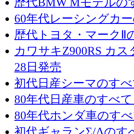
歴代BMW Mモデルのす
60年代レーシングカーの
歴代トヨタ・マークⅡのす
カワサキZ900RS カス
28日発売
初代日産シーマのすべて 
80年代日産車のすべて 
80年代ホンダ車のすべて
初代ギャランΣ/Λのすべ