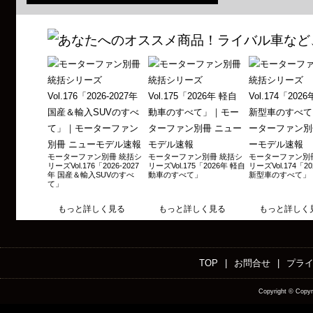
歴代軽自動車のすべて 特選名車編 2019年9月30日発売
歴代フェアレディZのすべて 2019年7月2日発売
歴代スカイラインGT-Rのすべて 2019年6月11日発売
世界の自動車オールアルバム2019年 2019年4月30日発売
輸入車大図鑑 2019 2018年12月25日発売
新型／歴代 メルセデス ベンツGクラス / ゲレンデバーゲン のすべて 2018年12月
歴代いすゞセダン＆クーペのすべて 2018年12月14日発売
モーターファン別冊 統括シ
モーターファン別冊 統括シ
モーターファン別
新型/歴代ジムニーのすべて 2018年11月14日発売
リーズVol.176「2026-2027
リーズVol.175「2026年 軽自
リーズVol.174「2
年 国産＆輸入SUVのすべ
動車のすべて」
新型車のすべて」
歴代BMW Mモデルのすべて 2018年10月29日発売
て」
60年代レーシングカーのすべて 2018年10月29日発売
もっと詳しく見る
もっと詳しく見る
もっと詳しく
歴代トヨタ・マークⅡのすべて 2018年10月2日発売
カワサキZ900RS カスタマイズのすべて 2018年9月28日発売
TOP
|
お問合せ
|
プラ
初代日産シーマのすべて 2018年8月31日発売
80年代日産車のすべて 2018年8月28日発売
Copyright ©
Copyr
80年代ホンダ車のすべて 2018年6月28日発売