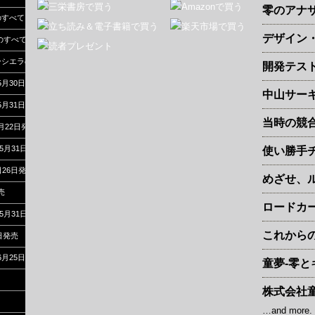
零のアナ
すべて」 2024年12月23日発売
デザイン
のすべて」 2024年11月28日発売
ーシエラのすべて」 2024年11月5日発売
開発テス
5月30日発売
中山サー
5月31日発売
当時の競
月22日発売
5月31日発売
使い勝手チ
26日発売
めざせ、
売
ロードカ
5月31日発売
これから
6日発売
6月25日発売
童夢-零
株式会社
…and more.