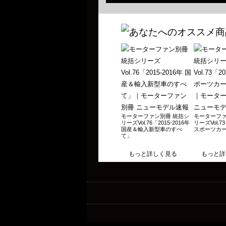
歴代軽自動車のすべて 特選名車編 2019年9月
歴代フェアレディZのすべて 2019年7月2日
歴代スカイラインGT-Rのすべて 2019年6月
世界の自動車オールアルバム2019年 2019年4
輸入車大図鑑 2019 2018年12月25日発売
新型／歴代 メルセデス ベンツGクラス / ゲレン
歴代いすゞセダン＆クーペのすべて 2018年12
新型/歴代ジムニーのすべて 2018年11月14日
モーターファン別冊 統括シ
モーターファ
リーズVol.76「2015-2016年
リーズVol.73
国産＆輸入新型車のすべ
スポーツカ
歴代BMW Mモデルのすべて 2018年10月29日
て」
60年代レーシングカーのすべて 2018年10月2
もっと詳しく見る
もっと詳
歴代トヨタ・マークⅡのすべて 2018年10月2
カワサキZ900RS カスタマイズのすべて 2018
初代日産シーマのすべて 2018年8月31日発売
80年代日産車のすべて 2018年8月28日発売
80年代ホンダ車のすべて 2018年6月28日発売