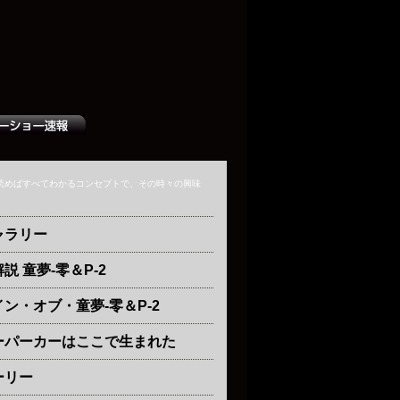
読めばすべてわかるコンセプトで、その時々の興味
ャラリー
説 童夢-零＆P-2
ン・オブ・童夢-零＆P-2
ーパーカーはここで生まれた
ーリー