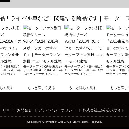
30日発売
発売
11日発売
月30日発売
デバーゲン のすべて 2018年12月17日発売
月14日発売
発売
ン別冊 統括シ
モーターファン別冊 統括シ
モーターファン別冊 統括シ
モーターファン
「2015-2016年
リーズVol.64「2014−2015年
リーズVol.48「2013年 スポ
ーショー速報「2
ーのすべて」
スポーツカーのすべて」
ーツカーのすべて」
ーターショーの
発売
9日発売
しく見る
もっと詳しく見る
もっと詳しく見る
もっと詳し
日発売
年9月28日発売
TOP
|
お問合せ
|
プライバシーポリシー
|
株式会社三栄 公式サイト
Copyright ©
Copyright © SAN-EI Co.,Ltd.All Rights Reserved.