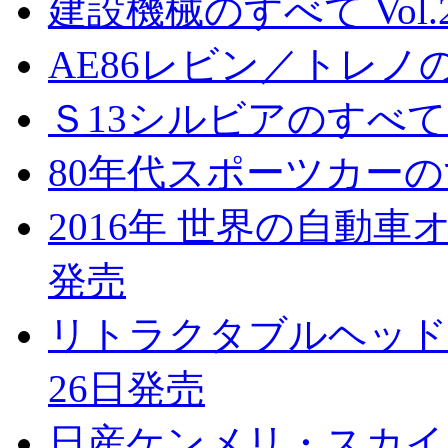
建設機械のすべて Vol.2
AE86レビン／トレノの
Ｓ13シルビアのすべて 
80年代スポーツカーのす
2016年 世界の自動車オ
発売
リトラクタブルヘッドラ
26日発売
日産ケンメリ・スカイラ