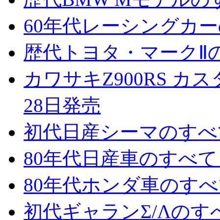
60年代レーシングカーの
歴代トヨタ・マークⅡのす
カワサキZ900RS カス
28日発売
初代日産シーマのすべて 
80年代日産車のすべて 
80年代ホンダ車のすべて
初代ギャランΣ/Λのすべ