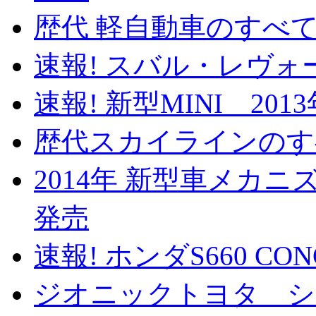
歴代 軽自動車のすべて 
速報! スバル・レヴォー
速報! 新型MINI 201
歴代スカイラインのすべ
2014年 新型車メカニズ
発売
速報! ホンダS660 CO
ジオニックトヨタ 