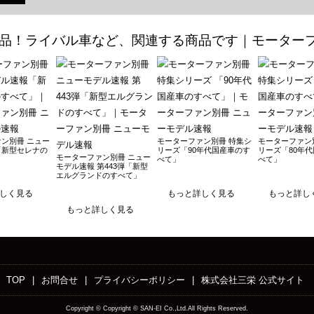
2月29日発売
年1月24日発売
3年11月30日発売
0月31日発売
023年10月16日発売
023年8月31日発売
 2023年8月16日発売
ン別冊 ニュー
モーターファン別冊 特集シ
モーターファン
「新型セレナの
リーズ「90年代国産車のす
リーズ「80年
モーターファン別冊 ニュー
べて」
べて」
べて 2023年6月13日発売
モデル速報 第443弾「新型
エルグランドのすべて」
べて 2023年4月10日発売
しく見る
もっと詳しく見る
もっと詳し
2月15日発売
もっと詳しく見る
年1月26日発売
2年12月15日発売
022年11月18日発売
TOP
|
お問合せ
|
プライバシーポリシー
|
株式会社三栄 公式サイト
022年9月22日発売
Copyright ©
Copyright © SAN-EI Co.,Ltd.All Rights Reserved.
 2022年8月31日発売