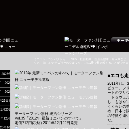
ミニバン・コンパクトカー・SUV・軽自動車・国産新型車・輸入車など
ック! 欲しいカテゴリーのクルマを、この1冊で横比較することができま
 2026年7月17日発売
■エコも走
べて 2026年6月4日発売
2011年は
ビュー。フ
べて 2026年4月17日発売
ートのプリ
ード＆ヴェ
2月28日発売
し、もはや“
うくらいの
年1月23日発売
め、日本で
モーターファン別冊 統括シリーズ
の特徴や違
Vol.35「2012年 最新ミニバンのすべて」
5年12月10日発売
だ。
定価712円(税込) 2011年12月22日発売
025年10月31日発売