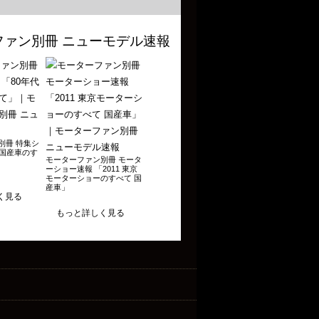
別冊 特集シ
代国産車のす
モーターファン別冊 モータ
ーショー速報 「2011 東京
モーターショーのすべて 国
産車」
く見る
もっと詳しく見る