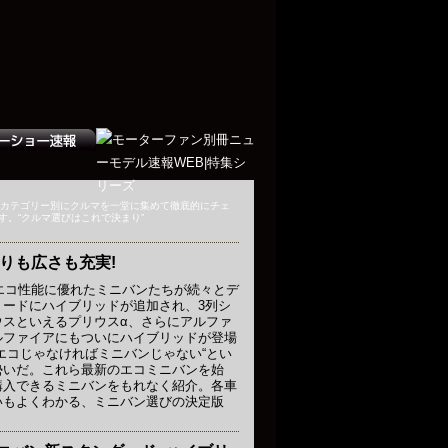
、カテゴリー別にクルマを一堂に集めて徹底的にチェ
す。“クルマ選びはこれで決まり”
りも広さも充実!
、エコ性能に優れたミニバンたちが続々とデ
リードにハイブリッドが追加され、3列シ
ウスといえるプリウスα、さらにアルファ
ルファイアにもついにハイブリッドが登場
エコじゃなければミニバンじゃない“とい
勢いだ。これら最新のエコミニバンを始
購入できるミニバンをもれなく紹介。各車
いもよくわかる、ミニバン選びの決定版