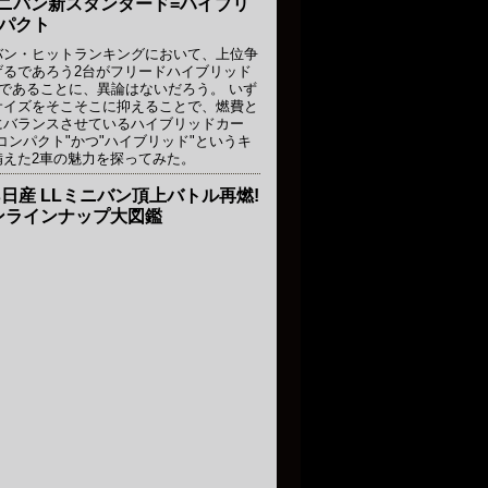
 ミニバン新スタンダード=ハイブリ
ンパクト
バン・ヒットランキングにおいて、上位争
げるであろう2台がフリードハイブリッド
であることに、異論はないだろう。 いず
サイズをそこそこに抑えることで、燃費と
にバランスさせているハイブリッドカー
コンパクト"かつ"ハイブリッド"というキ
備えた2車の魅力を探ってみた。
s日産 LLミニバン頂上バトル再燃!
ンラインナップ大図鑑