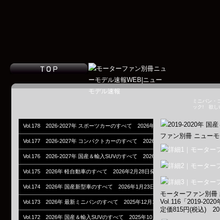
ミニバン・
ック! 欲
Vol.178 2026-2027年 スポーツカーのすべて 2026年7月17日発売
Vol.177 2026-2027年 コンパクトカーのすべて 2026年6月4日発売
Vol.176 2026-2027年 国産＆輸入SUVのすべて 2026年4月17日発売
Vol.175 2026年 軽自動車のすべて 2026年2月28日発売
Vol.174 2026年 国産新型車のすべて 2026年1月23日発売
モーターファン別冊
Vol.116「2019-
Vol.173 2026年 最新ミニバンのすべて 2025年12月10日発売
定価815円(税込) 2
Vol.172 2026年 国産＆輸入SUVのすべて 2025年10月31日発売