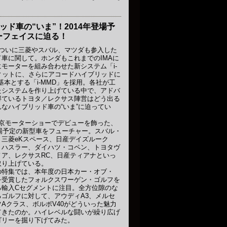
ッド車の“いま”！2014年登場予
ーフェイスに迫る！
、ついに三菱やスバル、マツダも参入した
車に関して。ホンダもこれまでのIMAに
にモーターを組み合わせた新システム「i-
ィットに、さらにアコードハイブリッドに
基本とする「i-MMD」を採用。各社が工
たシステムを作り上げている中で、アドバ
得ているトヨタ／レクサス陣営はどう出る
なハイブリッド車の“いま”に迫ってい
東京モーターショーでデビューを飾った、
登場予定の新型車をフューチャー。スバル・
三菱eKスペース、日産デイズルーク
・ハスラー、ダイハツ・コペン、トヨタヴ
ノア、レクサスRC、日産ティアナといっ
取り上げている。
の特集では、本年度の日本カー・オブ・
を受賞したフォルクスワーゲン・ゴルフを
る輸入Cセグメントに注目。全方位隙のな
ゴルフに対して、アウディA3、メルセ
Aクラス、ボルボV40がどういった魅力
てきたのか。ハイレベルな闘いが繰り広げ
ゴリーを掘り下げてみた。