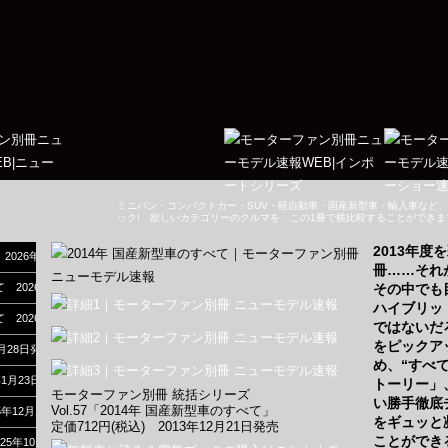
ミニバン・コンパクトカー・SUV・軽自動車・国産新型車・輸入車など
ック! 欲しいカテゴリーのクルマを、この1冊で横比較することができま
2013年
 2026年7月17日発売
冊……それ
べて 2026年6月4日発売
その中でも
ハイブリッ
べて 2026年4月17日発売
ではないだ
をピックア
2月28日発売
め、“すべ
年1月23日発売
トーリー」
モーターファン別冊 統括シリーズ
い勝手徹底
Vol.57「2014年 国産新型車のすべて」
5年12月10日発売
をギュッと
定価712円(税込) 2013年12月21日発売
ことができ
025年10月31日発売