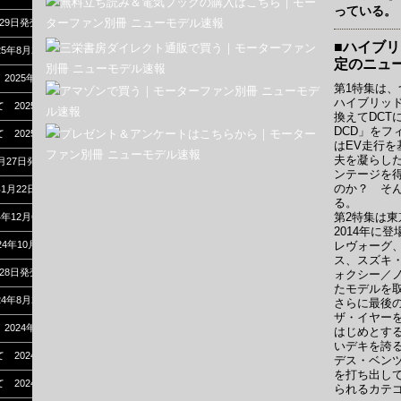
っている。
月29日発売
■ハイブリ
025年8月27日発売
定のニュ
 2025年7月17日発売
第1特集は
ハイブリッド
べて 2025年6月3日発売
換えてDCT
DCD」をフ
べて 2025年4月18日発売
はEV走行を
夫を凝らし
2月27日発売
ンテージを
のか？ そん
年1月22日発売
る。
第2特集は
24年12月6日発売
2014年に
24年10月30日発売
レヴォーグ、
ス、スズキ
月28日発売
ォクシー／
たモデルを
024年8月27日発売
さらに最後
ザ・イヤー
 2024年7月17日発売
はじめとす
いデキを誇る
べて 2024年6月5日発売
デス・ベンツ
を打ち出し
べて 2024年4月16日発売
られるカテ