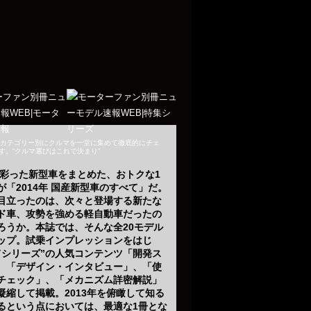
、カテゴリー別にクルマを一堂に集めて徹底的にチェ
す。“クルマ選びはこれで決まり”
度を彩った新型車をまとめた、おトクな1
が「2014年 国産新型車のすべて」だ。
目立ったのは、次々と登場する新たな
ド車、攻勢を強める軽自動車だったの
ろうか。本誌では、そんな全20モデル
ップ。試乗インプレッションをはじ
てシリーズ”の人気コンテンツ「開発ス
、「デザイン・インタビュー」、「使
チェック」、「メカニズム詳密解説」
凝縮して掲載。2013年を俯瞰して知る
るという点においては、最適な1冊とな