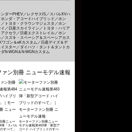
ンダーPHEV／レクサスIS／スバルXVハ
／ホンダ・アコードハイブリッド／ホン
ト／トヨタ・クラウンマジェスタ／ホン
セイ／日産スカイライン／トヨタ・ハリア
・アクセラ／日産エクストレイル／ホン
ル／スズキ・スペーシア＆スペーシアカス
Kワゴン＆eKカスタム／日産デイズ＆デ
ェイスター／ダイハツ・タント＆タントカ
ダN-WGN＆N-WGNカスタム
別冊ニュー
モーターファン別冊ニュー
4弾「スバル
モデル速報第483弾「新型ア
ドのすべて」
コード ハイブリッドのすべ