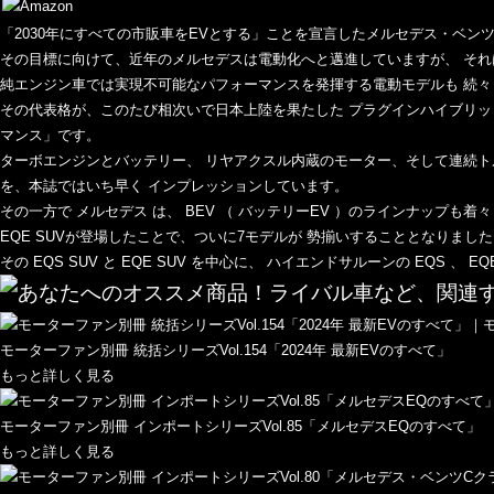
「2030年にすべての市販車をEVとする」ことを宣言したメルセデス・ベンツ 
その目標に向けて、近年のメルセデスは電動化へと邁進していますが、 そ
純エンジン車では実現不可能なパフォーマンスを発揮する電動モデルも 続々
その代表格が、このたび相次いで日本上陸を果たした プラグインハイブリッド車の「
マンス」です。
ターボエンジンとバッテリー、 リヤアクスル内蔵のモーター、そして連続ト
を、本誌ではいち早く インプレッションしています。
その一方で メルセデス は、 BEV （ バッテリーEV ）のラインナップも着
EQE SUVが登場したことで、ついに7モデルが 勢揃いすることとなりまし
その EQS SUV と EQE SUV を中心に、 ハイエンドサルーンの EQ
モーターファン別冊 統括シリーズVol.154「2024年 最新EVのすべて」
もっと詳しく見る
モーターファン別冊 インポートシリーズVol.85「メルセデスEQのすべて」
もっと詳しく見る