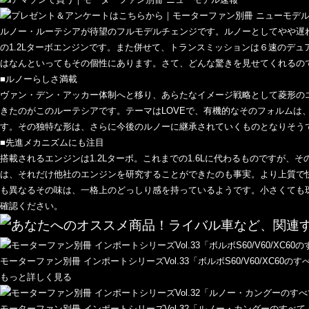
ルノー・ルーテシアが待望のフルモデルチェンジです。ルノーとしてやや遅
の1.2Lターボエンジンです。また併せて、トランスミッションは６速のデ
はなんといってもその個性にあります。さて、どんな驚きを見せてくれるの
■ルノーらしさ満載
ヴァン・デン・アッカー体制へと移り、あらたなイメージ戦略として菱形の
きたのがこのルーテシアです。テーマはLOVEで、有機的なそのフォルムは
す。その独特な形は、さらに今後のルノーに継承されていくものとなりそう
■先進メカニズムにも注目
搭載されるエンジンは1.2Lターボ。これまでの1.6Lに代わるものですが、
は、それだけ他社のエンジンを研究することができたのも事実。より上質で
も異なるその味は、一格上のどっしり感を持っているようです。小さくても
確認ください。
モーターファン別冊 インポートシリーズVol.33「ボルボS60/V60/XC60のす
もっと詳しく見る
モーターファン別冊 インポートシリーズVol.32「ルノー・カングーのすべて