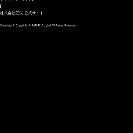
|
株式会社三栄 公式サイト
Copyright ©
Copyright © SAN-EI Co.,Ltd.All Rights Reserved.