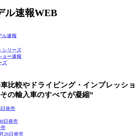
ル速報WEB
ル車比較やドライビング・インプレッショ
にその輸入車のすべてが凝縮”
8日発売
30日発売
発売
月26日発売