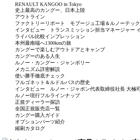
RENAULT KANGOO in Tokyo
史上最高のカングー、日本上陸
アウトライン
ファクトリーリポート モブージュ工場＆ルノーテック
インタビュー トランスミッション担当マネージャー 
ライバル比較インプレッション
本州最南端へ1300kmの旅
カングーで楽しむアウトドアとキャンプ
カングーのある人生
ルノー・カングー・ジャンボリー
メカニズム詳密解説
使い勝手徹底チェック
フルゴネット＆ルドルパスの歴史
インタビュー ルノー・ジャポン代表取締役社長 大極
ルノー現行フルラインナップ
正規ディーラー探訪
全国正規販売店一覧
カングー購入ガイド
オプションパーツ紹介
縮刷カタログ