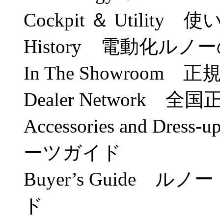
Cockpit ＆ Utili
History 電動化ル
In The Showroo
Dealer Network 
Accessories and Dr
ーツガイド
Buyer’s Guide 
ド