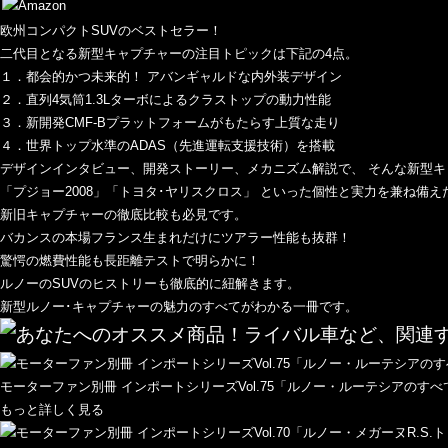
欧州コンパクトSUVのベストセラー！
二代目となる新型キャプチャーの注目トピックは下記の4点。
１．都会的かつ未来的！ アバンギャルドな内外装デザイン
２．直列4気筒1.3Lターボによるクラストップの動力性能
３．新開発CMF-Bプラットフォームがもたらす上質な走り
４．世界トップ水準のADAS（先進運転支援技術）を搭載
デザインインタビュー、開発ストーリー、メカニズム解説で、 そんな新型
「プジョー2008」「トヨタ･ヤリスクロス」 といった個性と実力を兼ね備
新旧キャプチャーの徹底比較も必見です。
バカンスの本場フランス生まれだけにツアラー性能も抜群！
驚愕の燃費性能も長距離テストで明らかに！
ルノーのSUVのヒストリーも徹底的に紐解きます。
新型ルノー･キャプチャーの魅力のすべてがわかる一冊です。
モーターファン別冊 インポートシリーズVol.75「ルノー・ルーテシアのすべ
もっと詳しく見る