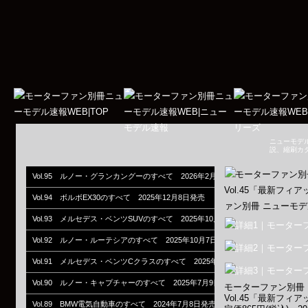
ニューモデ
説、縮刷カ
Vol.95 ルノー・グランカングーのすべて 2026年2月28日発売
Vol.94 ボルボEX30のすべて 2025年12月8日発売
Vol.93 メルセデス・ベンツSUVのすべて 2025年10月30日発売
Vol.92 ルノー・ルーテシアのすべて 2025年10月7日発売
Vol.91 メルセデス・ベンツCクラスのすべて 2025年7月26日発売
Vol.90 ルノー・キャプチャーのすべて 2025年7月9日発売
モーターファン別冊
Vol.45「最新フィ
Vol.89 BMW電気自動車のすべて 2024年7月8日発売